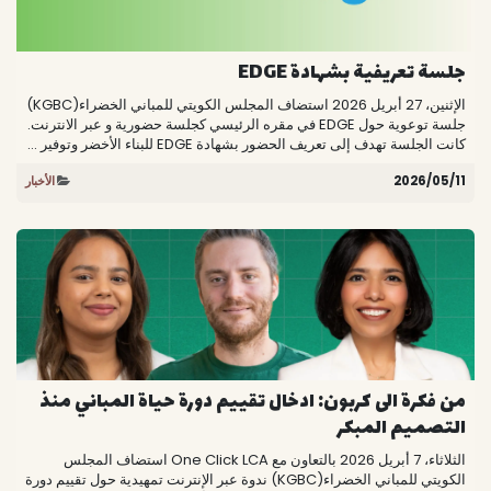
جلسة تعريفية بشهادة EDGE
الإثنين، 27 أبريل 2026 استضاف المجلس الكويتي للمباني الخضراء(KGBC)
جلسة توعوية حول EDGE في مقره الرئيسي كجلسة حضورية و عبر الانترنت.
كانت الجلسة تهدف إلى تعريف الحضور بشهادة EDGE للبناء الأخضر وتوفير ...
11‏/05‏/2026
الأخبار
من فكرة الى كربون: ادخال تقييم دورة حياة المباني منذ
التصميم المبكر
الثلاثاء، 7 أبريل 2026 بالتعاون مع One Click LCA استضاف المجلس
الكويتي للمباني الخضراء(KGBC) ندوة عبر الإنترنت تمهيدية حول تقييم دورة