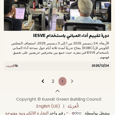
دورة تقييم أداء المباني باستخدام IESVE
الأربعاء، 24 ديسمبر 2025 من 1 إلى 3 ديسمبر 2025، استضاف المجلس
الكويتي لل(KGBC) بنجاح تدريبًا لمدة ثلاثة أيام حول نمذجة أداء المباني
باستخدام IESVE في مقره، حيث جمع بين محترفين حريصين على تعميق
فهمهم ...
24‏/12‏/2025
التدريب
2
1
Copyright © Kuwait Green Building Council
الْعَرَبيّة
|
English (US)
مشغل بواسطة
- رقم واحد
التجارة الإلكترونية مفتوحة